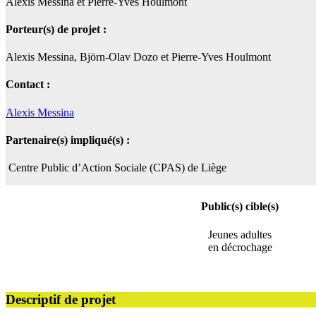
Alexis Messina et Pierre-Yves Houlmont
Porteur(s) de projet :
Alexis Messina, Björn-Olav Dozo et Pierre-Yves Houlmont
Contact :
Alexis Messina
Partenaire(s) impliqué(s) :
Centre Public d’Action Sociale (CPAS) de Liège
Public(s) cible(s)
Jeunes adultes
en décrochage
Descriptif de projet