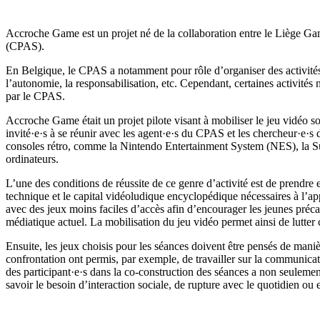
Accroche Game est un projet né de la collaboration entre le Liège Ga
(CPAS).
En Belgique, le CPAS a notamment pour rôle d’organiser des activités c
l’autonomie, la responsabilisation, etc. Cependant, certaines activités n
par le CPAS.
Accroche Game était un projet pilote visant à mobiliser le jeu vidéo so
invité·e·s à se réunir avec les agent·e·s du CPAS et les chercheur·e·s 
consoles rétro, comme la Nintendo Entertainment System (NES), la Su
ordinateurs.
L’une des conditions de réussite de ce genre d’activité est de prendre e
technique et le capital vidéoludique encyclopédique nécessaires à l’app
avec des jeux moins faciles d’accès afin d’encourager les jeunes préc
médiatique actuel. La mobilisation du jeu vidéo permet ainsi de lutter
Ensuite, les jeux choisis pour les séances doivent être pensés de maniè
confrontation ont permis, par exemple, de travailler sur la communica
des participant·e·s dans la co-construction des séances a non seulement
savoir le besoin d’interaction sociale, de rupture avec le quotidien 