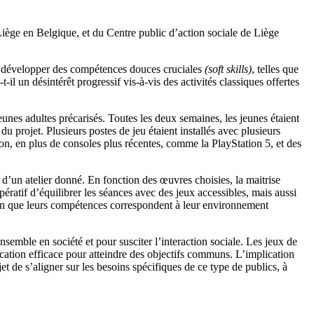
ège en Belgique, et du Centre public d’action sociale de Liège
r à développer des compétences douces
cruciales
(soft skills)
, telles que
-il un désintérêt progressif vis-à-vis des activités classiques offertes
eunes adultes précarisés. Toutes les deux semaines, les jeunes étaient
u projet. Plusieurs postes de jeu étaient installés avec plusieurs
, en plus de consoles plus récentes, comme la PlayStation 5, et des
c d’un atelier donné. En fonction des œuvres choisies, la maitrise
pératif d’équilibrer les séances avec des jeux accessibles, mais aussi
afin que leurs compétences correspondent à leur environnement
semble en société et pour susciter l’interaction sociale. Les jeux de
cation efficace pour atteindre des objectifs communs. L’implication
t de s’aligner sur les besoins spécifiques de ce type de publics, à