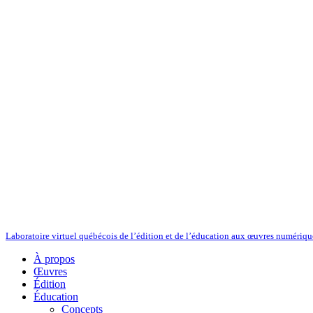
Laboratoire virtuel québécois de l’édition et de l’éducation aux œuvres numériqu
À propos
Œuvres
Édition
Éducation
Concepts