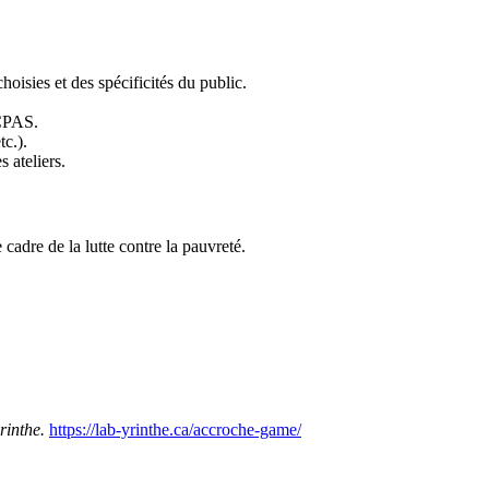
hoisies et des spécificités du public.
 CPAS.
tc.).
 ateliers.
cadre de la lutte contre la pauvreté.
rinthe.
https://lab-yrinthe.ca/accroche-game/