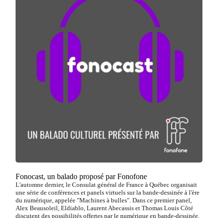
Fonocast, un balado proposé par Fonofone
L'automne dernier, le Consulat général de France à Québec organisait
une série de conférences et panels virtuels sur la bande-dessinée à l'ère
du numérique, appelée "Machines à bulles". Dans ce premier panel,
Alex Beausoleil, Eldiablo, Laurent Abecassis et Thomas Louis Côté
discutent des possibilités offertes par le numérique en bande-dessinée.