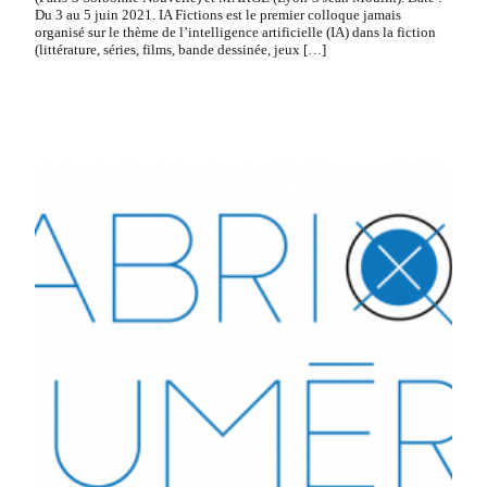
Du 3 au 5 juin 2021. IA Fictions est le premier colloque jamais
organisé sur le thème de l’intelligence artificielle (IA) dans la fiction
(littérature, séries, films, bande dessinée, jeux […]