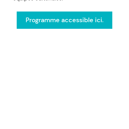
Programme accessible ici
.
De plus, les étudiant·e·s à temps plein
peuvent assister à l’évènement en
profitant de 130$ de rabais à
l’inscription en présentiel ou en
profitant de la gratuité offerte pour
l’inscription en ligne!