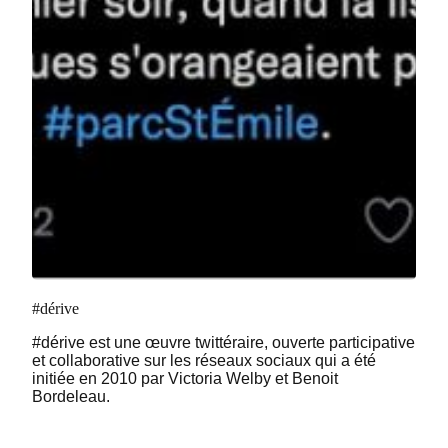
#dérive
#dérive est une œuvre twittéraire, ouverte participative
et collaborative sur les réseaux sociaux qui a été
initiée en 2010 par Victoria Welby et Benoit
Bordeleau.