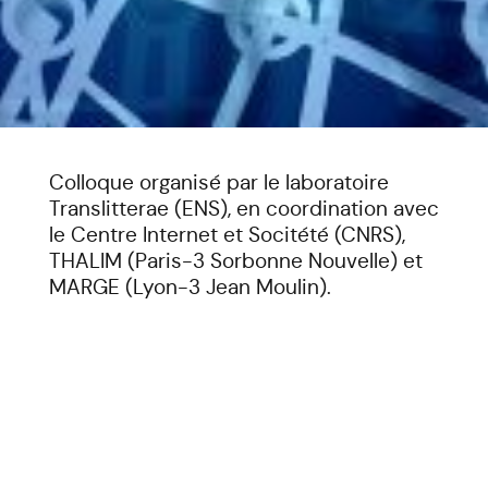
Colloque organisé par le laboratoire
Translitterae (ENS), en coordination avec
le Centre Internet et Socitété (CNRS),
THALIM (Paris-3 Sorbonne Nouvelle) et
MARGE (Lyon-3 Jean Moulin).
Date :
Du 3 au 5 juin 2021.
IA Fictions est le premier colloque
jamais organisé sur le thème de
l’intelligence artificielle (IA) dans la
fiction (littérature, séries, films, bande
dessinée, jeux vidéo, arts plastiques) :