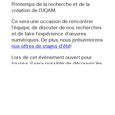
Printemps de la recherche et de la
création de l’UQAM.
Ce sera une occasion de rencontrer
l’équipe, de discuter de nos recherches
et de faire l’expérience d’œuvres
numériques. De plus, nous présenterons
nos offres de stages d’été
!
Lors de cet évènement ouvert pour
tou·te·s, il sera possible de découvrir les
projets inspirants de Lab-yrinthe ainsi
que les multiples projets menés par les
communautés étudiante et professorale
de la Faculté des sciences de
l’éducation. Voici la
programmation de la
journée
.