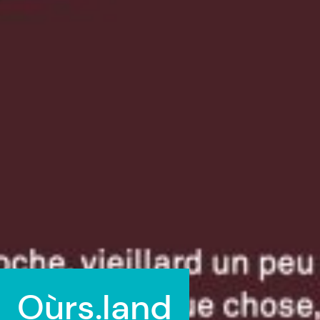
Oùrs.land