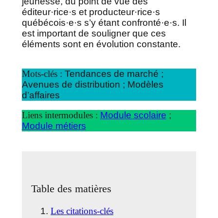
jeunesse, du point de vue des
éditeur·rice·s et producteur·rice·s
québécois·e·s s’y étant confronté·e·s. Il
est important de souligner que ces
éléments sont en évolution constante.
Mots-clés :
Tendances de marché ;
Avenues de distribution ; Modèles
d’affaires
Liens intermodules :
Module scolaire
;
Module métiers
Table des matières
Les citations-clés